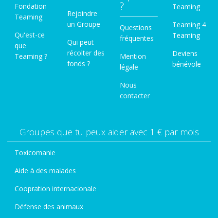
?
Fondation
Teaming
Rejoindre
Teaming
un Groupe
Teaming 4
Questions
Qu'est-ce
Teaming
fréquentes
Qui peut
que
récolter des
Deviens
Teaming ?
Mention
fonds ?
bénévole
légale
Nous
contacter
Groupes que tu peux aider avec 1 € par mois
Toxicomanie
Aide à des malades
Coopration internacionale
Défense des animaux