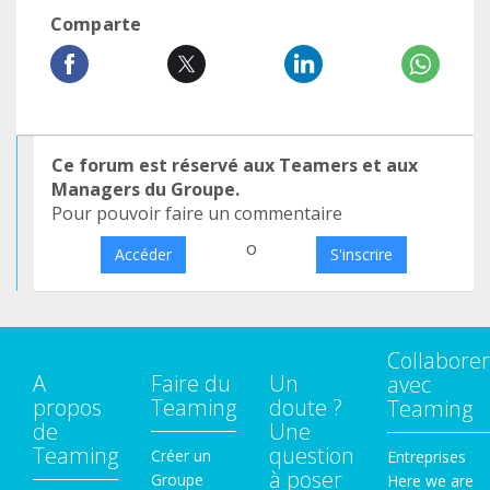
Comparte
Ce forum est réservé aux Teamers et aux
Managers du Groupe.
Pour pouvoir faire un commentaire
o
Accéder
S'inscrire
Collaborer
A
Faire du
Un
avec
propos
Teaming
doute ?
Teaming
de
Une
Teaming
question
Créer un
Entreprises
à poser
Groupe
Here we are