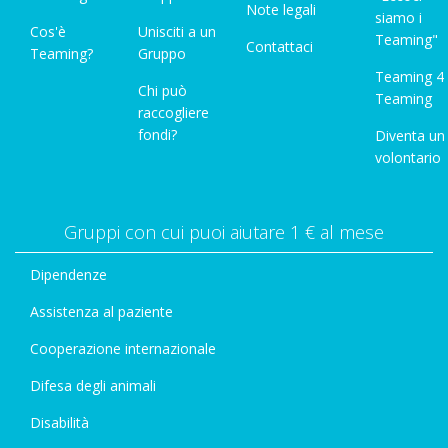
Note legali
siamo i
Cos'è
Unisciti a un
Teaming"
Contattaci
Teaming?
Gruppo
Teaming 4
Chi può
Teaming
raccogliere
fondi?
Diventa un
volontario
Gruppi con cui puoi aiutare 1 € al mese
Dipendenze
Assistenza al paziente
Cooperazione internazionale
Difesa degli animali
Disabilità