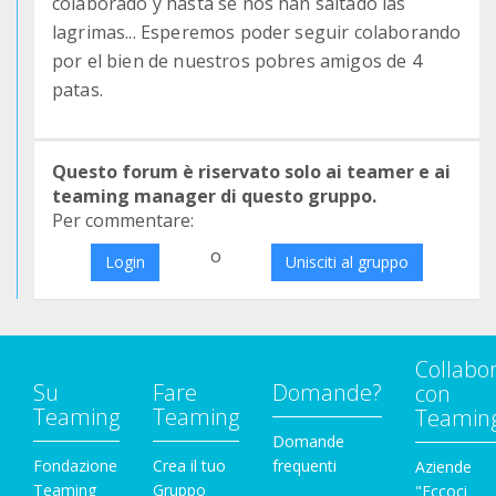
colaborado y hasta se nos han saltado las
lagrimas... Esperemos poder seguir colaborando
por el bien de nuestros pobres amigos de 4
patas.
Questo forum è riservato solo ai teamer e ai
teaming manager di questo gruppo.
Per commentare:
o
Login
Unisciti al gruppo
Collabo
Su
Fare
Domande?
con
Teaming
Teaming
Teamin
Domande
Fondazione
Crea il tuo
frequenti
Aziende
Teaming
Gruppo
"Eccoci