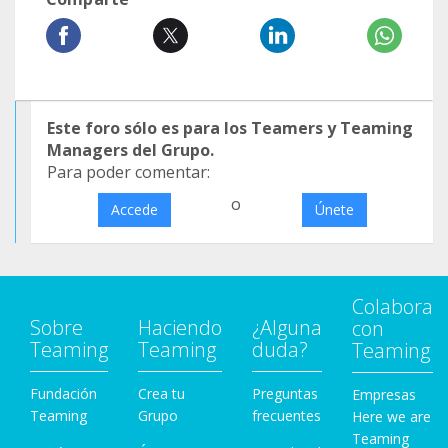
Este foro sólo es para los Teamers y Teaming
Managers del Grupo.
Para poder comentar:
o
Accede
Únete
Colabora
Sobre
Haciendo
¿Alguna
con
Teaming
Teaming
duda?
Teaming
Fundación
Crea tu
Preguntas
Empresas
Teaming
Grupo
frecuentes
Here we are
Teaming