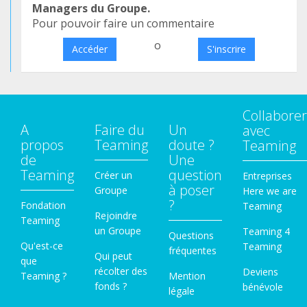
Managers du Groupe.
Pour pouvoir faire un commentaire
o
Accéder
S'inscrire
Collaborer
A
Faire du
Un
avec
propos
Teaming
doute ?
Teaming
de
Une
Teaming
question
Créer un
Entreprises
à poser
Groupe
Here we are
?
Fondation
Teaming
Rejoindre
Teaming
un Groupe
Teaming 4
Questions
Qu'est-ce
Teaming
fréquentes
Qui peut
que
récolter des
Deviens
Teaming ?
Mention
fonds ?
bénévole
légale