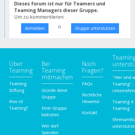
Dieses forum ist nur für Teamers und
Teaming Managers dieser Gruppe.
Um zu kommentieren:
o
Anmelden
Gruppe unterstützen
Teamin
Über
Bei
Noch
unterst
Teaming
Teaming
Fragen?
mitmachen
"Hier sind w
Teaming-
FAQs
Teaming"-
Stiftung
Gründe deine
Unternehm
Rechtliche
Gruppe
Was ist
Hinweise
Teaming 4
Teaming?
Einer Gruppe
Teaming
Kontakt
beitreten
Ehrenamtli
Wer darf
unterstütz
Spenden