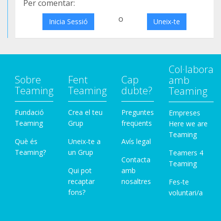
Per comentar:
o
Inicia Sessió
Uneix-te
Col·labora
Sobre
Fent
Cap
amb
Teaming
Teaming
dubte?
Teaming
Fundació
Crea el teu
Preguntes
Empreses
Teaming
Grup
freqüents
Here we are
Teaming
Què és
Uneix-te a
Avís legal
Teaming?
un Grup
Teamers 4
Contacta
Teaming
Qui pot
amb
recaptar
nosaltres
Fes-te
fons?
voluntari/a