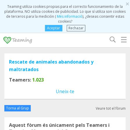
×
Teaming utiliza cookies propias para el correcto funcionamiento de la
plataforma. NO utiliza cookies de publicidad. Lo que sí utiliza son cookies
de terceros para la medición (
Més informació
), ¿deseas consentir estas
cookies?
Aceptar
Rechazar
☰
Rescate de animales abandonados y
maltratados
Teamers:
1.023
Uneix-te
Torna al Grup
Veure tot el fòrum
Aquest fòrum és únicament pels Teamers i