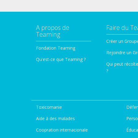
A propos de
Faire du T
Teaming
Créer un Group
Fondation Teaming
Rejoindre un G
Qu'est-ce que Teaming ?
Qui peut récolt
?
Toxicomanie
Défen
Aide à des malades
Perso
Coopration internacionale
Éduca