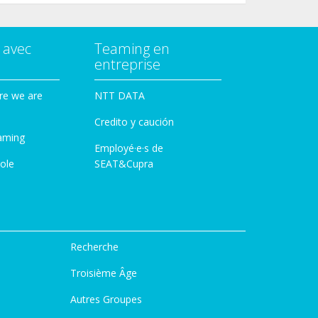
 avec
Teaming en
entreprise
re we are
NTT DATA
Credito y caución
aming
Employé·e·s de
ole
SEAT&Cupra
Recherche
Troisième Âge
Autres Groupes