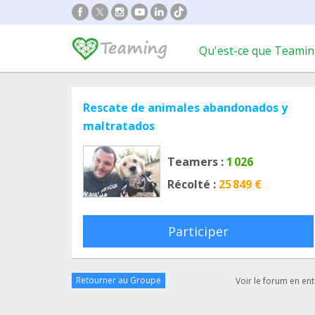
Qu'est-ce que Teamin
Rescate de animales abandonados y
maltratados
Teamers :
1 026
Récolté :
25 849 €
Participer
Retourner au Groupe
Voir le forum en ent