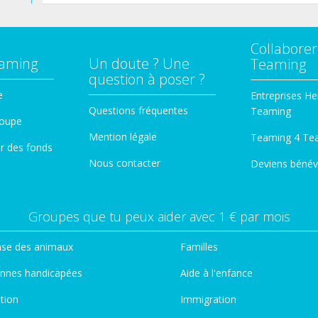
Collaborer
eaming
Un doute ? Une
Teaming
question à poser ?
e
Entreprises He
Questions fréquentes
Teaming
roupe
Mention légale
Teaming 4 Te
er des fonds
Nous contacter
Deviens bénév
Groupes que tu peux aider avec 1 € par mois
se des animaux
Familles
nnes handicapées
Aide à l'enfance
tion
Immigration