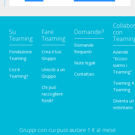
Collabo
Su
Fare
Domande?
con
Teaming
Teaming
Teamin
Domande
Fondazione
Crea il tuo
frequenti
Aziende
Teaming
Gruppo
"Eccoci
Note legali
siamo i
Cos'è
Unisciti a un
Teaming"
Contattaci
Teaming?
Gruppo
Teaming 4
Chi può
Teaming
raccogliere
fondi?
Diventa un
volontario
Gruppi con cui puoi aiutare 1 € al mese