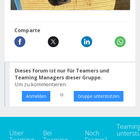
Comparte
Dieses forum ist nur für Teamers und
Teaming Managers dieser Gruppe.
Um zu kommentieren:
o
Anmelden
Gruppe unterstützen
Teamin
Über
Bei
Noch
unterst
Teaming
Teaming
Fragen?