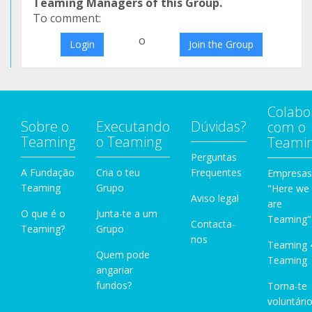
Teaming Managers of this Group.
To comment:
o
Login
Join the Group
Colabo
Sobre o
Executando
Dúvidas?
com o
Teaming
o Teaming
Teami
Perguntas
A Fundação
Cria o teu
Frequentes
Empresas
Teaming
Grupo
"Here we
Aviso legal
are
O que é o
Junta-te a um
Teaming"
Contacta-
Teaming?
Grupo
nos
Teaming 
Quem pode
Teaming
angariar
fundos?
Torna-te
voluntário