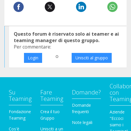
Questo forum è riservato solo ai teamer e ai
teaming manager di questo gruppo.
Per commentare:
o
Login
Unisciti al gruppo
Collabo
Su
Fare
Domande?
con
Teaming
Teaming
Teamin
Domande
Fondazione
Crea il tuo
frequenti
Aziende
Teaming
Gruppo
"Eccoci
Note legali
siamo i
Cos'è
Unisciti a un