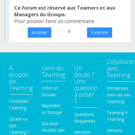
Ce forum est réservé aux Teamers et aux
Managers du Groupe.
Pour pouvoir faire un commentaire
o
Accéder
S'inscrire
Collaborer
A
Faire du
Un
avec
propos
Teaming
doute ?
Teaming
de
Une
Teaming
question
Créer un
Entreprises
à poser
Groupe
Here we are
?
Fondation
Teaming
Rejoindre
Teaming
un Groupe
Teaming 4
Questions
Qu'est-ce
Teaming
fréquentes
Qui peut
que
récolter des
Deviens
Teaming ?
Mention