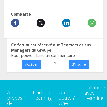
Comparte
Ce forum est réservé aux Teamers et aux
Managers du Groupe.
Pour pouvoir faire un commentaire
o
Accéder
S'inscrire
Collaborer
A
Faire du
Un
avec
propos
Teaming
doute ?
Teaming
de
Une