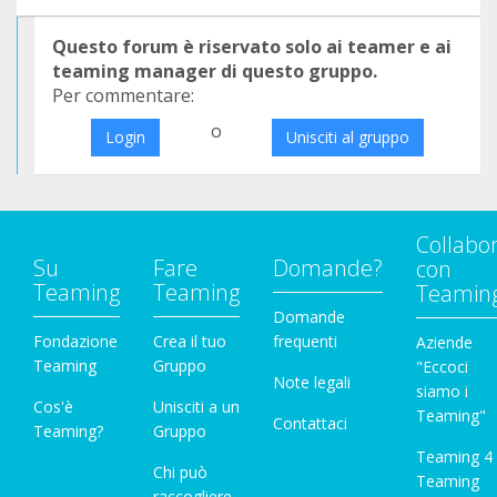
Questo forum è riservato solo ai teamer e ai
teaming manager di questo gruppo.
Per commentare:
o
Login
Unisciti al gruppo
Collabo
Su
Fare
Domande?
con
Teaming
Teaming
Teamin
Domande
Fondazione
Crea il tuo
frequenti
Aziende
Teaming
Gruppo
"Eccoci
Note legali
siamo i
Cos'è
Unisciti a un
Teaming"
Contattaci
Teaming?
Gruppo
Teaming 4
Chi può
Teaming
raccogliere