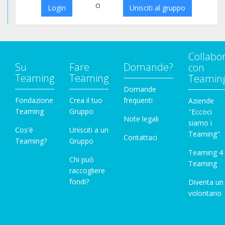
o
Login
Unisciti al gruppo
Collabo
Su
Fare
Domande?
con
Teaming
Teaming
Teamin
Domande
Fondazione
Crea il tuo
frequenti
Aziende
Teaming
Gruppo
"Eccoci
Note legali
siamo i
Cos'è
Unisciti a un
Teaming"
Contattaci
Teaming?
Gruppo
Teaming 4
Chi può
Teaming
raccogliere
fondi?
Diventa un
volontario