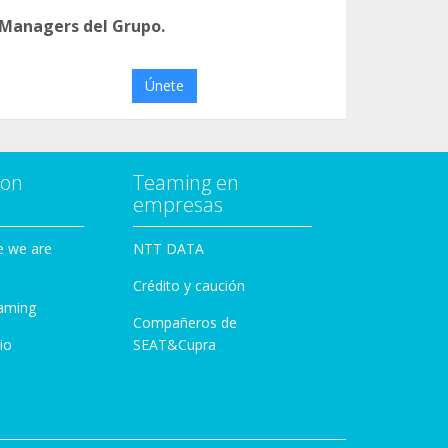
 Managers del Grupo.
Únete
con
Teaming en
empresas
e we are
NTT DATA
Crédito y caución
aming
Compañeros de
io
SEAT&Cupra