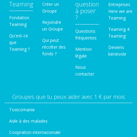
Teaming
question
Créer un
Entreprises
à poser
Groupe
Here we are
?
Fondation
Teaming
Rejoindre
Teaming
un Groupe
Teaming 4
Questions
Qu'est-ce
Teaming
fréquentes
Qui peut
que
récolter des
Deviens
Teaming ?
Mention
fonds ?
bénévole
légale
Nous
contacter
Groupes que tu peux aider avec 1 € par mois
Toxicomanie
Aide à des malades
Coopration internacionale