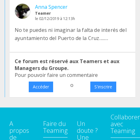
Anna Spencer
Teamer
le 02/12/2019 à 12:13h
No te puedes ni imaginar la falta de interés del
ayuntamiento del Puerto de la Cruz.........
Ce forum est réservé aux Teamers et aux
Managers du Groupe.
Pour pouvoir faire un commentaire
o
Accéder
S'inscrire
Collaborer
A
Faire du
Un
avec
propos
Teaming
doute ?
Teaming
de
Une