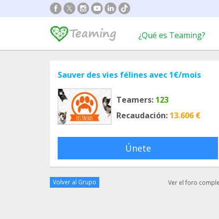
¿Qué es Teaming?
Sauver des vies félines avec 1€/mois
Teamers:
123
Recaudación:
13.606 €
Únete
Volver al Grupo
Ver el foro compl