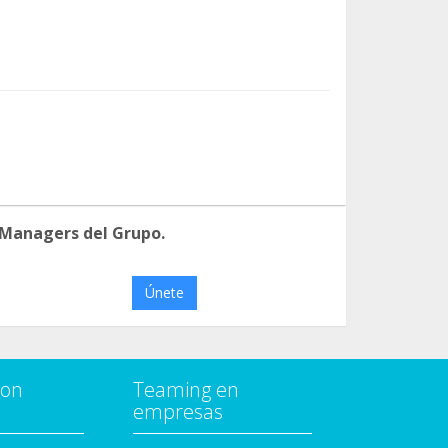
 Managers del Grupo.
Únete
con
Teaming en
empresas