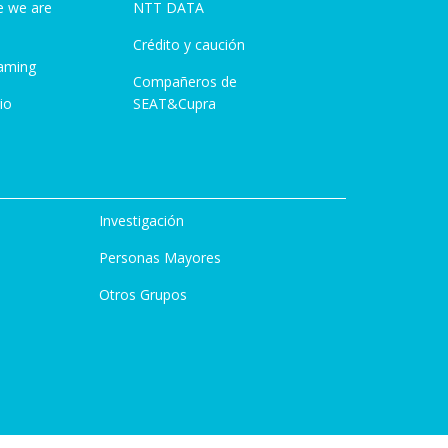
e we are
NTT DATA
Crédito y caución
aming
Compañeros de
io
SEAT&Cupra
Investigación
Personas Mayores
Otros Grupos