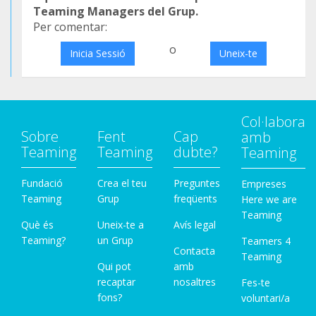
Teaming Managers del Grup.
Per comentar:
o
Inicia Sessió
Uneix-te
Col·labora
Sobre
Fent
Cap
amb
Teaming
Teaming
dubte?
Teaming
Fundació
Crea el teu
Preguntes
Empreses
Teaming
Grup
freqüents
Here we are
Teaming
Què és
Uneix-te a
Avís legal
Teaming?
un Grup
Teamers 4
Contacta
Teaming
Qui pot
amb
recaptar
nosaltres
Fes-te
fons?
voluntari/a