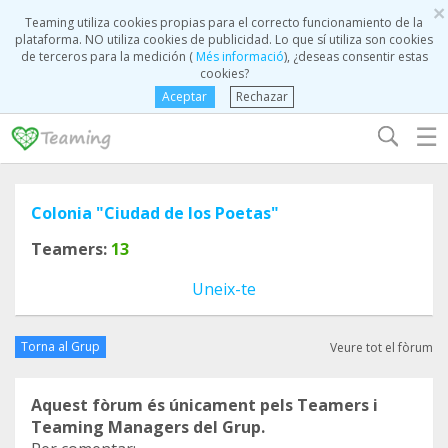
×
Teaming utiliza cookies propias para el correcto funcionamiento de la
plataforma. NO utiliza cookies de publicidad. Lo que sí utiliza son cookies
de terceros para la medición (
Més informació
), ¿deseas consentir estas
cookies?
Aceptar
Rechazar
☰
Colonia "Ciudad de los Poetas"
Teamers:
13
Uneix-te
Torna al Grup
Veure tot el fòrum
Aquest fòrum és únicament pels Teamers i
Teaming Managers del Grup.