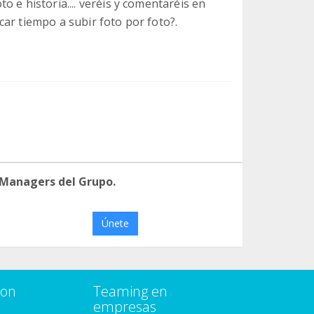
 e historia.... veréis y comentaréis en
ar tiempo a subir foto por foto?.
 Managers del Grupo.
Únete
con
Teaming en
empresas