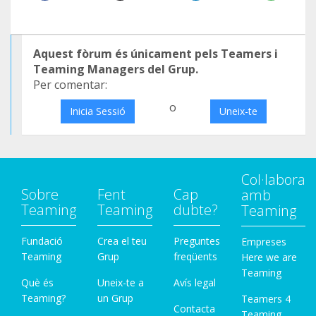
Aquest fòrum és únicament pels Teamers i
Teaming Managers del Grup.
Per comentar:
o
Inicia Sessió
Uneix-te
Col·labora
Sobre
Fent
Cap
amb
Teaming
Teaming
dubte?
Teaming
Fundació
Crea el teu
Preguntes
Empreses
Teaming
Grup
freqüents
Here we are
Teaming
Què és
Uneix-te a
Avís legal
Teaming?
un Grup
Teamers 4
Contacta
Teaming