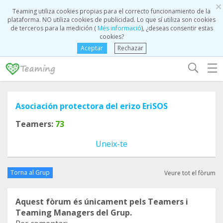
×
Teaming utiliza cookies propias para el correcto funcionamiento de la
plataforma. NO utiliza cookies de publicidad. Lo que sí utiliza son cookies
de terceros para la medición (
Més informació
), ¿deseas consentir estas
cookies?
Aceptar
Rechazar
☰
Asociación protectora del erizo EriSOS
Teamers:
73
Uneix-te
Torna al Grup
Veure tot el fòrum
Aquest fòrum és únicament pels Teamers i
Teaming Managers del Grup.