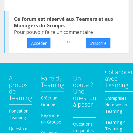
Ce forum est réservé aux Teamers et aux
Managers du Groupe.
Pour pouvoir faire un commentaire
o
Accéder
S'inscrire
Collaborer
A
Faire du
Un
avec
propos
Teaming
doute ?
Teaming
de
Une
Teaming
question
Créer un
Entreprises
à poser
Groupe
Here we are
?
Fondation
Teaming
Rejoindre
Teaming
un Groupe
Teaming 4
Questions
Qu'est-ce
Teaming
fréquentes
Qui peut