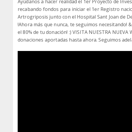
Ayúdanos a hacer realidad el 1er Proyecto de Inv
recabando fondos para iniciar el 1er Registro naci
Artrogriposis junto con el Hospital Sant Joan de D
!Ahora más que nunca, te seguimos necesitando!
el 80% de tu donación! :) VISITA NUESTRA NUEVA
donaciones aportadas hasta ahora. Seguimos adela