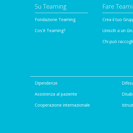
Su Teaming
Fare Teami
Fondazione Teaming
Crea il tuo Gru
Cos'è Teaming?
Unisciti a un G
Chi può raccogli
Dipendenze
Difesa
Assistenza al paziente
Disabi
Cooperazione internazionale
Istruz