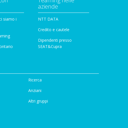
con
Teaming nelle
aziende
i siamo i
NTT DATA
Credito e cautele
aming
Dipendenti presso
ontario
SEAT&Cupra
Ricerca
Anziani
Altri gruppi