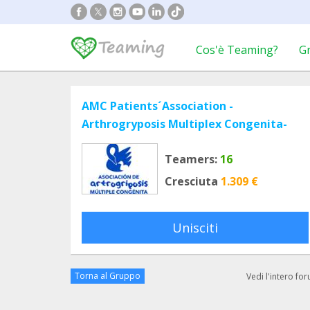
Cos'è Teaming?
G
AMC Patients´Association -
Arthrogryposis Multiplex Congenita-
Teamers:
16
Cresciuta
1.309 €
Unisciti
Torna al Gruppo
Vedi l'intero fo