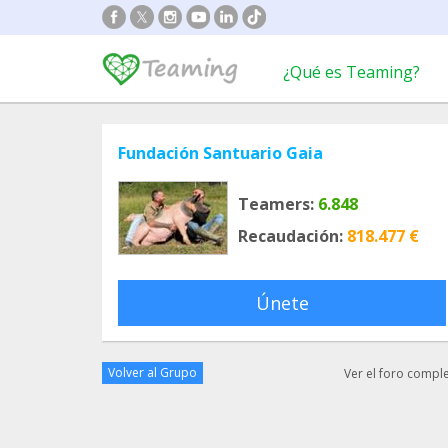
¿Qué es Teaming?
Fundación Santuario Gaia
Teamers:
6.848
Recaudación:
818.477 €
Únete
Volver al Grupo
Ver el foro compl