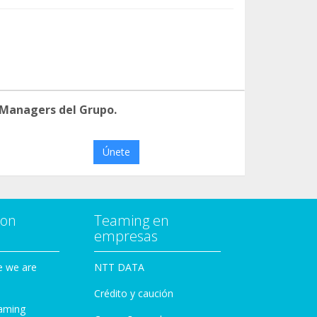
 Managers del Grupo.
Únete
con
Teaming en
empresas
e we are
NTT DATA
Crédito y caución
aming