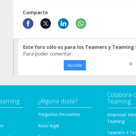
Comparte
Este foro sólo es para los Teamers y Teaming
Para poder comentar:
o
Accede
Colabora 
Teaming
¿Alguna duda?
Teaming
Preguntas frecuentes
Empresas Her
Teaming
po
Aviso legal
Teamers 4 Te