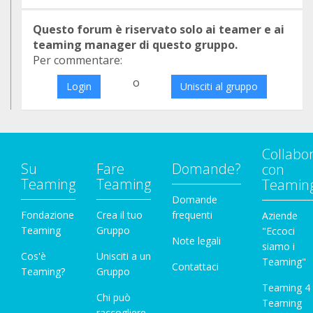
Questo forum è riservato solo ai teamer e ai
teaming manager di questo gruppo.
Per commentare:
o
Login
Unisciti al gruppo
Collabo
Su
Fare
Domande?
con
Teaming
Teaming
Teamin
Domande
Fondazione
Crea il tuo
frequenti
Aziende
Teaming
Gruppo
"Eccoci
Note legali
siamo i
Cos'è
Unisciti a un
Teaming"
Contattaci
Teaming?
Gruppo
Teaming 4
Chi può
Teaming
raccogliere