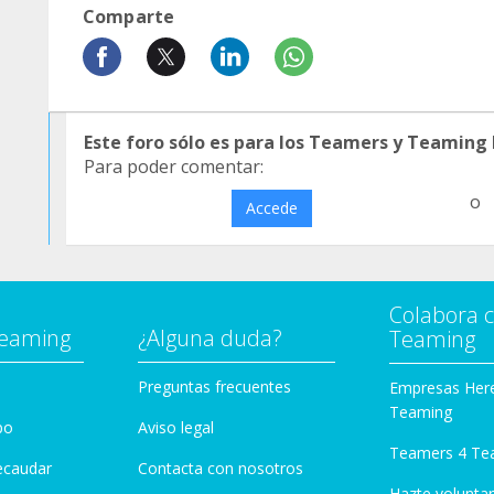
Comparte
Este foro sólo es para los Teamers y Teaming
Para poder comentar:
o
Accede
Colabora 
Teaming
¿Alguna duda?
Teaming
Preguntas frecuentes
Empresas Her
Teaming
po
Aviso legal
Teamers 4 Te
ecaudar
Contacta con nosotros
Hazte voluntar