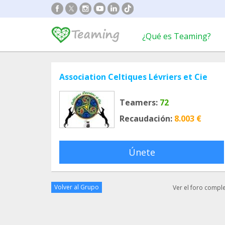
¿Qué es Teaming?
Association Celtiques Lévriers et Cie
Teamers:
72
Recaudación:
8.003 €
Únete
Volver al Grupo
Ver el foro compl