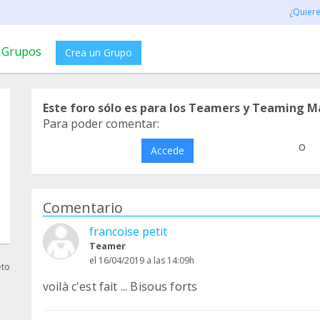
¿Quier
Grupos
Crea un Grupo
Este foro sólo es para los Teamers y Teaming M
Para poder comentar:
o
Accede
Comentario
francoise petit
Teamer
el 16/04/2019 a las 14:09h
eto
voilà c'est fait ... Bisous forts