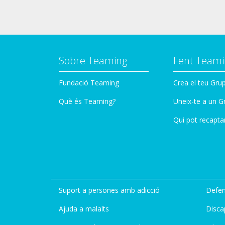
Sobre Teaming
Fent Teami
Fundació Teaming
Crea el teu Gru
Què és Teaming?
Uneix-te a un G
Qui pot recapta
Suport a persones amb adicció
Defen
Ajuda a malalts
Disca