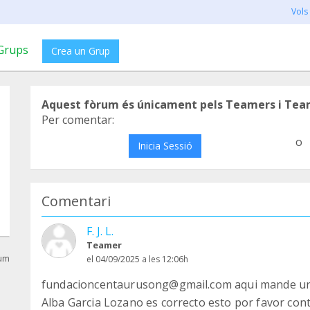
Vols
Grups
Crea un Grup
Aquest fòrum és únicament pels Teamers i Tea
Per comentar:
o
Inicia Sessió
Comentari
F. J. L.
Teamer
rum
el 04/09/2025 a les 12:06h
fundacioncentaurusong@gmail.com aqui mande una 
Alba Garcia Lozano es correcto esto por favor cont