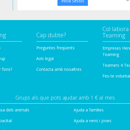
Inicia Sessió
Col·labor
ng
Cap dubte?
Teaming
p
Preguntes freqüents
Empreses Her
Teaming
rup
Avís legal
Teamers 4 Te
r fons?
Contacta amb nosaltres
Fes-te voluntar
Grups als que pots ajudar amb 1 € al mes
sa dels animals
Ajuda a families
pacitat
Ajuda a nens i joves