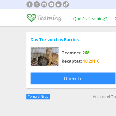
Què és Teaming?
Das Tor von Los Barrios
Teamers:
268
Recaptat:
18.291 €
Uneix-te
Torna al Grup
Veure tot el fò