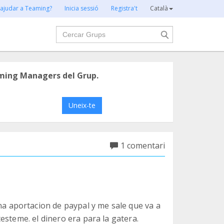
 ajudar a Teaming?
Inicia sessió
Registra't
Català
Cercar
ming Managers del Grup.
Uneix-te
1 comentari
aportacion de paypal y me sale que va a
esteme. el dinero era para la gatera.