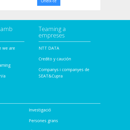
Uneix-te
a amb
Teaming a
empreses
e we are
NTT DATA
Credito y caución
aming
Companys i companyes de
i/a
SEAT&Cupra
Investigació
Persones grans