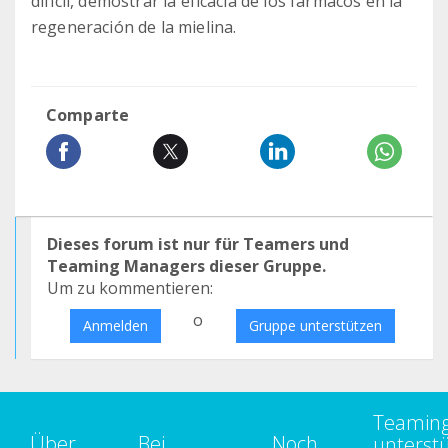
difícil, demostrar la eficacia de los fármacos en la
regeneración de la mielina.
Comparte
Dieses forum ist nur für Teamers und
Teaming Managers dieser Gruppe.
Um zu kommentieren:
o
Anmelden
Gruppe unterstützen
Teamin
Über
Bei
Noch
unterst