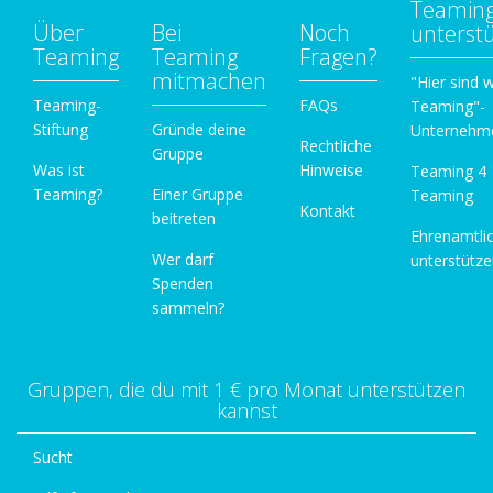
Teamin
Über
Bei
Noch
unterst
Teaming
Teaming
Fragen?
mitmachen
"Hier sind w
Teaming-
FAQs
Teaming"-
Stiftung
Gründe deine
Unternehm
Rechtliche
Gruppe
Was ist
Hinweise
Teaming 4
Teaming?
Einer Gruppe
Teaming
Kontakt
beitreten
Ehrenamtli
Wer darf
unterstütz
Spenden
sammeln?
Gruppen, die du mit 1 € pro Monat unterstützen
kannst
Sucht