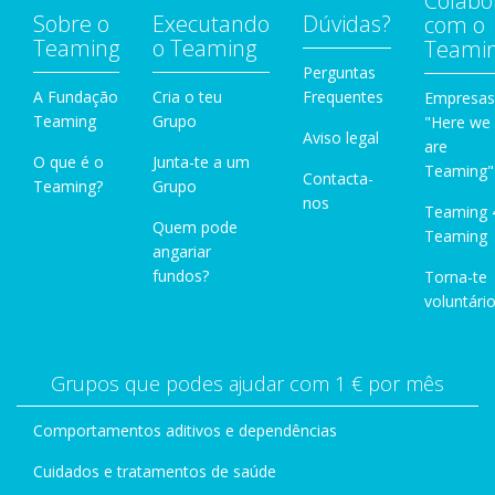
Colabo
Sobre o
Executando
Dúvidas?
com o
Teaming
o Teaming
Teami
Perguntas
A Fundação
Cria o teu
Frequentes
Empresas
Teaming
Grupo
"Here we
Aviso legal
are
O que é o
Junta-te a um
Teaming"
Contacta-
Teaming?
Grupo
nos
Teaming 
Quem pode
Teaming
angariar
fundos?
Torna-te
voluntário
Grupos que podes ajudar com 1 € por mês
Comportamentos aditivos e dependências
Cuidados e tratamentos de saúde