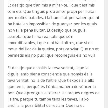
Et desitjo que t'animis a mirar-te, i que t'estimis
com ets. Que tinguis prou amor propi per lluitar
per moltes batalles, i la humilitat per saber que hi
ha batalles impossibles de guanyar per les quals
no val la pena lluitar. Et desitjo que puguis
acceptar que hi ha realitats que són
immodificables, i que n'hi ha d'altres, que si et
mous del lloc de la queixa, pots canviar. Que no et
permetis els no puc i que reconeguis els no vull.
Et desitjo que escoltis la teva veritat, i que la
diguis, amb plena consciència que només és la
teva veritat, no la de l'altre. Que t'exposis a allò
que tems, perquè és l'única manera de vèncer la
por. Que aprenguis a tolerar les taques negres de
l'altre, perquè tu també tens les teves, i això
anul·la la possibilitat de reclam. Que no et