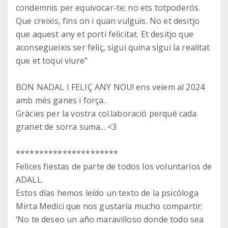
condemnis per equivocar-te; no ets totpoderós.
Que creixis, fins on i quan vulguis. No et desitjo
que aquest any et porti felicitat. Et desitjo que
aconsegueixis ser feliç, sigui quina sigui la realitat
que et toqui viure"
BON NADAL I FELIÇ ANY NOU! ens veiem al 2024
amb més ganes i força..
Gràcies per la vostra col.laboració perquè cada
granet de sorra suma... <3
**********************
Felices fiestas de parte de todos los voluntarios de
ADALL.
Estos días hemos leído un texto de la psicóloga
Mirta Medici que nos gustaría mucho compartir:
‘No te deseo un año maravilloso donde todo sea