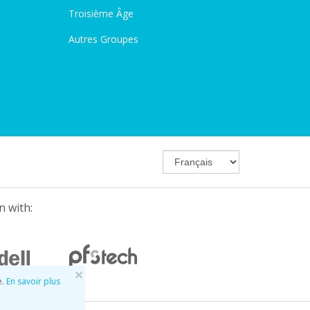
Troisième Âge
Autres Groupes
n with:
×
e.
En savoir plus