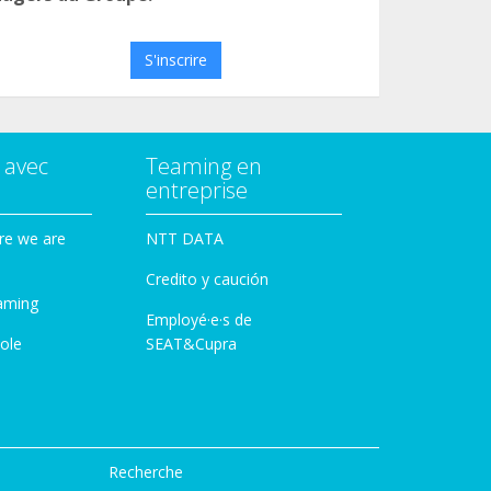
S'inscrire
 avec
Teaming en
entreprise
re we are
NTT DATA
Credito y caución
aming
Employé·e·s de
ole
SEAT&Cupra
Recherche