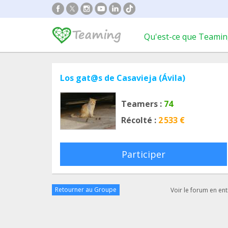
Qu'est-ce que Teamin
Los gat@s de Casavieja (Ávila)
Teamers :
74
Récolté :
2 533 €
Participer
Retourner au Groupe
Voir le forum en ent