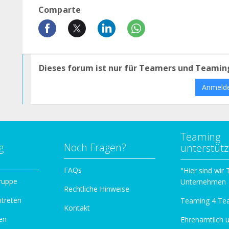
Comparte
Dieses forum ist nur für Teamers und Teamin
Anmeld
Teaming
g
Noch Fragen?
unterstüt
n
FAQs
"Hier sind wir
ruppe
Unternehmen
Rechtliche Hinweise
itreten
Teaming 4 Te
Kontakt
en
Ehrenamtlich 