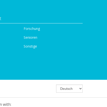
t
Forschung
Senioren
Sonstige
n with: