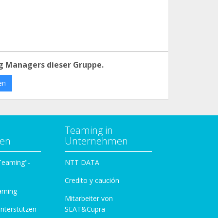
g Managers dieser Gruppe.
en
Teaming in
zen
Unternehmen
 Teaming"-
NTT DATA
Credito y caución
aming
Mitarbeiter von
unterstützen
SEAT&Cupra