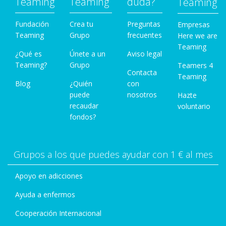
Teaming
Teaming
duda?
Teaming
Fundación
Crea tu
Preguntas
Empresas
Teaming
Grupo
frecuentes
Here we are
Teaming
¿Qué es
Únete a un
Aviso legal
Teaming?
Grupo
Teamers 4
Contacta
Teaming
Blog
¿Quién
con
puede
nosotros
Hazte
recaudar
voluntario
fondos?
Grupos a los que puedes ayudar con 1 € al mes
Apoyo en adicciones
Ayuda a enfermos
Cooperación Internacional