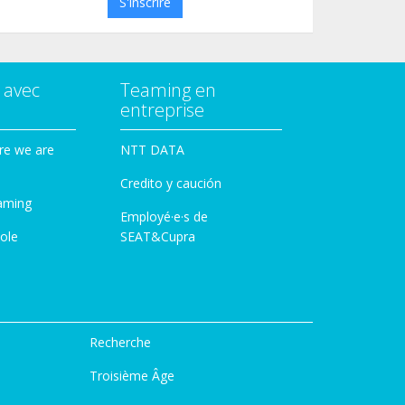
S'inscrire
 avec
Teaming en
entreprise
re we are
NTT DATA
Credito y caución
aming
Employé·e·s de
ole
SEAT&Cupra
Recherche
Troisième Âge