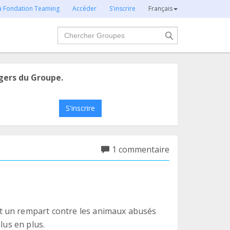
la Fondation Teaming
Accéder
S'inscrire
Français
Chercher
gers du Groupe.
S'inscrire
1 commentaire
t un rempart contre les animaux abusés
lus en plus.