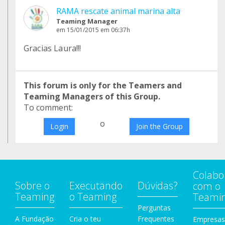
RAMA rescate animal marina alta
Teaming Manager
em 15/01/2015 em 06:37h
Gracias Laura!!!
This forum is only for the Teamers and
Teaming Managers of this Group.
To comment:
o
Login
Join the Group
Colabo
Sobre o
Executando
Dúvidas?
com o
Teaming
o Teaming
Teami
Perguntas
A Fundação
Cria o teu
Frequentes
Empresas