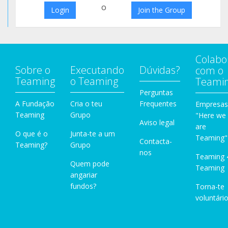
o
Login
Join the Group
Colabo
Sobre o
Executando
Dúvidas?
com o
Teaming
o Teaming
Teami
Perguntas
A Fundação
Cria o teu
Frequentes
Empresas
Teaming
Grupo
"Here we
Aviso legal
are
O que é o
Junta-te a um
Teaming"
Contacta-
Teaming?
Grupo
nos
Teaming 
Quem pode
Teaming
angariar
fundos?
Torna-te
voluntário