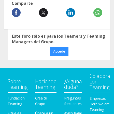
Comparte
Este foro sólo es para los Teamers y Teaming
Managers del Grupo.
Accede
Colabora
Sobre
Haciendo
¿Alguna
con
Teaming
Teaming
duda?
Teaming
Fundación
Crea tu
Preguntas
Empresas
Teaming
Grupo
frecuentes
Here we are
Teaming
¿Qué es
Únete a un
Aviso legal