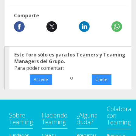
Comparte
Este foro sólo es para los Teamers y Teaming
Managers del Grupo.
Para poder comentar:
o
Accede
Únete
Colabora
Sobre
Haciendo
¿Alguna
con
Teaming
Teaming
duda?
Teaming
Fundación
Crea tu
Preguntas
Empresas