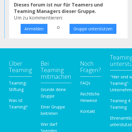
Dieses forum ist nur für Teamers und
Teaming Managers dieser Gruppe.
Um zu kommentieren:
o
Anmelden
Gruppe unterstützen
Teamin
Über
Bei
Noch
unterst
Teaming
Teaming
Fragen?
mitmachen
"Hier sind w
Teaming-
FAQs
Teaming"-
Stiftung
Gründe deine
Unternehm
Rechtliche
Gruppe
Was ist
Hinweise
Teaming 4
Teaming?
Einer Gruppe
Teaming
Kontakt
beitreten
Ehrenamtli
Wer darf
unterstütz
Spenden