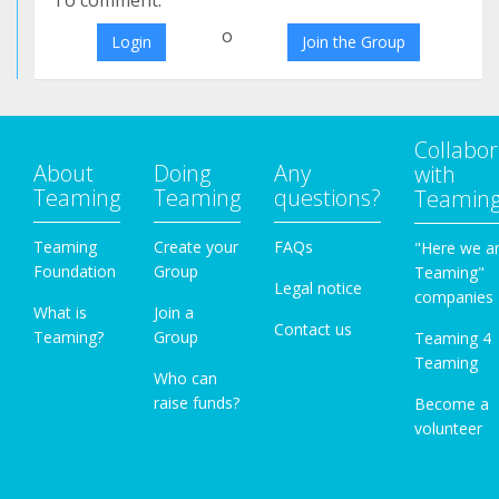
To comment:
o
Login
Join the Group
Collabor
About
Doing
Any
with
Teaming
Teaming
questions?
Teamin
Teaming
Create your
FAQs
"Here we a
Foundation
Group
Teaming"
Legal notice
companies
What is
Join a
Contact us
Teaming?
Group
Teaming 4
Teaming
Who can
raise funds?
Become a
volunteer