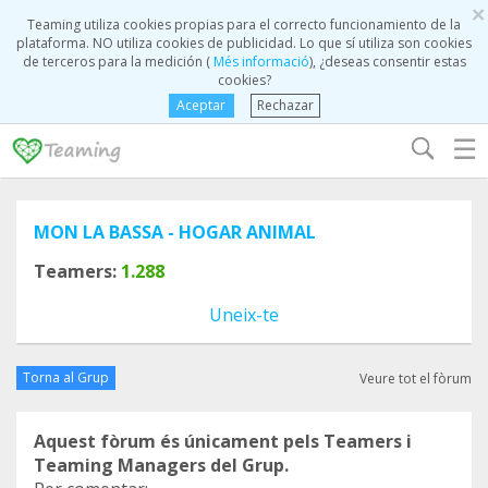
×
Teaming utiliza cookies propias para el correcto funcionamiento de la
plataforma. NO utiliza cookies de publicidad. Lo que sí utiliza son cookies
de terceros para la medición (
Més informació
), ¿deseas consentir estas
cookies?
Aceptar
Rechazar
☰
MON LA BASSA - HOGAR ANIMAL
Teamers:
1.288
Uneix-te
Torna al Grup
Veure tot el fòrum
Aquest fòrum és únicament pels Teamers i
Teaming Managers del Grup.