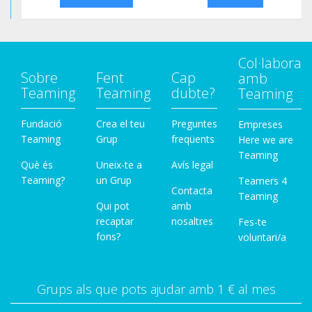
Col·labora
Sobre
Fent
Cap
amb
Teaming
Teaming
dubte?
Teaming
Fundació
Crea el teu
Preguntes
Empreses
Teaming
Grup
freqüents
Here we are
Teaming
Què és
Uneix-te a
Avís legal
Teaming?
un Grup
Teamers 4
Contacta
Teaming
Qui pot
amb
recaptar
nosaltres
Fes-te
fons?
voluntari/a
Grups als que pots ajudar amb 1 € al mes