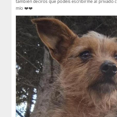
también deciros que podéis escribirme al privado 
mío ❤️❤️