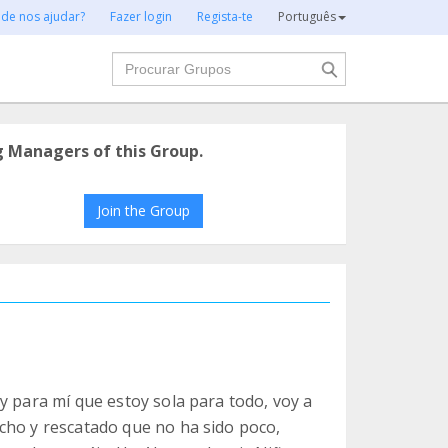
 de nos ajudar?
Fazer login
Regista-te
Português
Procurar
g Managers of this Group.
Join the Group
y para mí que estoy sola para todo, voy a
cho y rescatado que no ha sido poco,