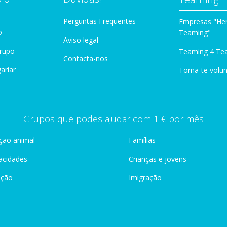
Perguntas Frequentes
Empresas "Her
o
Teaming"
Aviso legal
Grupo
Teaming 4 Te
Contacta-nos
ariar
Torna-te volun
Grupos que podes ajudar com 1 € por mês
ção animal
Famílias
acidades
Crianças e jovens
ação
Imigração