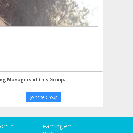
ng Managers of this Group.
Join the Group
com o
Teaming em
empresas