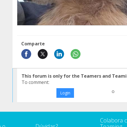
Comparte
This forum is only for the Teamers and Teami
To comment:
o
Login
Colabora 
 o
Dúvidas?
Teaming