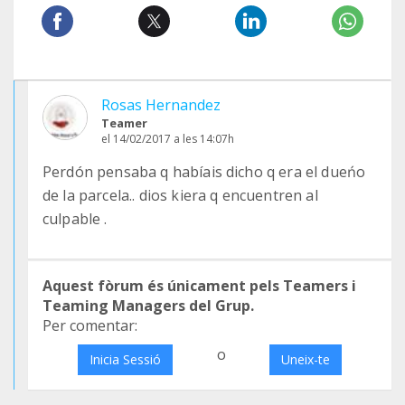
Rosas Hernandez
Teamer
el 14/02/2017 a les 14:07h
Perdón pensaba q habíais dicho q era el dueńo
de la parcela.. dios kiera q encuentren al
culpable .
Aquest fòrum és únicament pels Teamers i
Teaming Managers del Grup.
Per comentar:
o
Inicia Sessió
Uneix-te