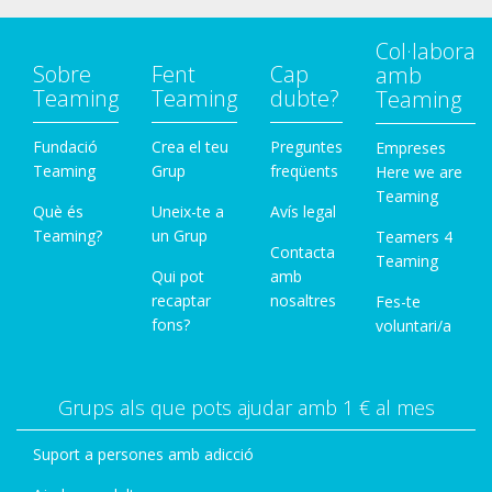
Col·labora
Sobre
Fent
Cap
amb
Teaming
Teaming
dubte?
Teaming
Fundació
Crea el teu
Preguntes
Empreses
Teaming
Grup
freqüents
Here we are
Teaming
Què és
Uneix-te a
Avís legal
Teaming?
un Grup
Teamers 4
Contacta
Teaming
Qui pot
amb
recaptar
nosaltres
Fes-te
fons?
voluntari/a
Grups als que pots ajudar amb 1 € al mes
Suport a persones amb adicció