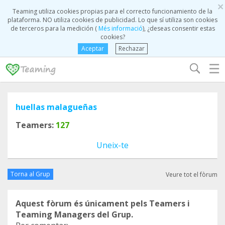
×
Teaming utiliza cookies propias para el correcto funcionamiento de la
plataforma. NO utiliza cookies de publicidad. Lo que sí utiliza son cookies
de terceros para la medición (
Més informació
), ¿deseas consentir estas
cookies?
Aceptar
Rechazar
☰
huellas malagueñas
Teamers:
127
Uneix-te
Torna al Grup
Veure tot el fòrum
Aquest fòrum és únicament pels Teamers i
Teaming Managers del Grup.