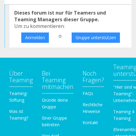
Dieses forum ist nur für Teamers und
Teaming Managers dieser Gruppe.
Um zu kommentieren:
o
Anmelden
Gruppe unterstützen
Teamin
Über
Bei
Noch
unterst
Teaming
Teaming
Fragen?
mitmachen
"Hier sind w
Teaming-
FAQs
Teaming"-
Stiftung
Gründe deine
Unternehm
Rechtliche
Gruppe
Was ist
Hinweise
Teaming 4
Teaming?
Einer Gruppe
Teaming
Kontakt
beitreten
Ehrenamtli
Wer darf