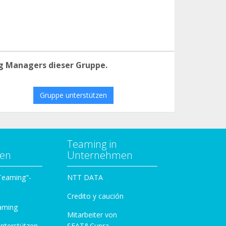
g Managers dieser Gruppe.
Gruppe unterstützen
Teaming in
zen
Unternehmen
 Teaming"-
NTT DATA
Credito y caución
aming
Mitarbeiter von
unterstützen
SEAT&Cupra