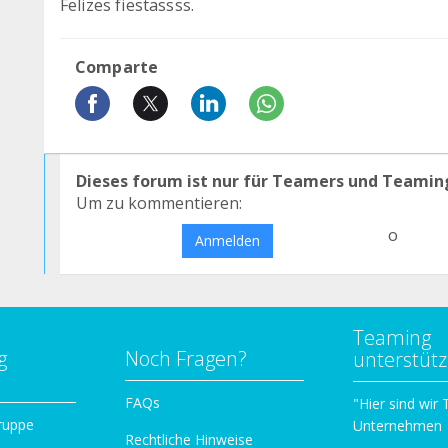
Felizes fiestassss.
Comparte
Dieses forum ist nur für Teamers und Teamin
Um zu kommentieren:
o
Anmelden
Teaming
g
Noch Fragen?
unterstüt
n
FAQs
"Hier sind wir
ruppe
Unternehmen
Rechtliche Hinweise