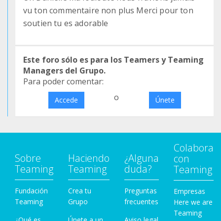
vu ton commentaire non plus Merci pour ton
soutien tu es adorable
Este foro sólo es para los Teamers y Teaming
Managers del Grupo.
Para poder comentar:
o
Accede
Únete
Colabora
Sobre
Haciendo
¿Alguna
con
Teaming
Teaming
duda?
Teaming
Fundación
Crea tu
Preguntas
Empresas
Teaming
Grupo
frecuentes
Here we are
Teaming
¿Qué es
Únete a un
Aviso legal