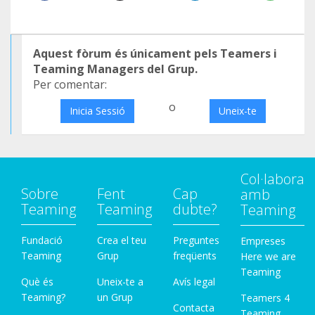
Aquest fòrum és únicament pels Teamers i
Teaming Managers del Grup.
Per comentar:
o
Inicia Sessió
Uneix-te
Col·labora
Sobre
Fent
Cap
amb
Teaming
Teaming
dubte?
Teaming
Fundació
Crea el teu
Preguntes
Empreses
Teaming
Grup
freqüents
Here we are
Teaming
Què és
Uneix-te a
Avís legal
Teaming?
un Grup
Teamers 4
Contacta
Teaming