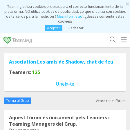
×
Teaming utiliza cookies propias para el correcto funcionamiento de la
plataforma. NO utiliza cookies de publicidad. Lo que sí utiliza son cookies
de terceros para la medición (
Més informació
), ¿deseas consentir estas
cookies?
Aceptar
Rechazar
☰
Association Les amis de Shadow, chat de feu
Teamers:
125
Uneix-te
Torna al Grup
Veure tot el fòrum
Aquest fòrum és únicament pels Teamers i
Teaming Managers del Grup.