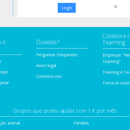
o
Login
Colabora 
 o
Dúvidas?
Teaming
Perguntas Frequentes
Empresas "Her
o
Teaming"
Aviso legal
Grupo
Teaming 4 Te
Contacta-nos
ariar
Torna-te volun
Grupos que podes ajudar com 1 € por mês
ção animal
Famílias