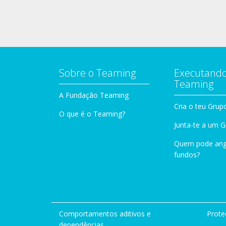
Sobre o Teaming
Executando
Teaming
A Fundação Teaming
Cria o teu Grup
O que é o Teaming?
Junta-te a um 
Quem pode ang
fundos?
Comportamentos aditivos e
Prote
dependências