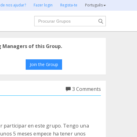
 de nos ajudar?
Fazer login
Regista-te
Português
Procurar
g Managers of this Group.
Join the Group
3 Comments
r participar en este grupo. Tengo una
ce unos 5 meses empece ha tener unos